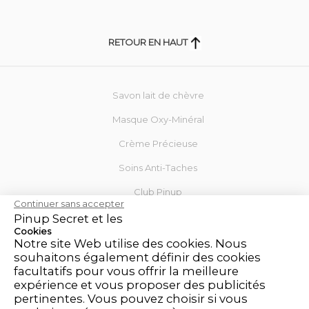
RETOUR EN HAUT
Savon lait de chèvre
Masque Oxy-Minéral
Crème Précieuse
Soins Anti-Taches
Club Pinup
Continuer sans accepter
Blog
Pinup Secret et les
Cookies
Notre site Web utilise des cookies. Nous
Mon Compte
souhaitons également définir des cookies
facultatifs pour vous offrir la meilleure
Contactez-nous
expérience et vous proposer des publicités
Mentions légales
pertinentes. Vous pouvez choisir si vous