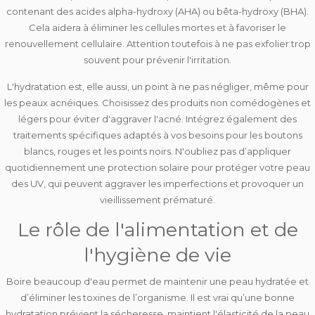
contenant des acides alpha-hydroxy (AHA) ou bêta-hydroxy (BHA).
Cela aidera à éliminer les cellules mortes et à favoriser le
renouvellement cellulaire. Attention toutefois à ne
pas exfolier trop
souvent
pour prévenir l'irritation.
L'hydratation est, elle aussi, un point à ne pas négliger, même pour
les peaux acnéiques. Choisissez des produits
non comédogènes et
légers
pour éviter d'aggraver l'acné. Intégrez également des
traitements spécifiques adaptés à vos besoins pour les boutons
blancs, rouges et les points noirs. N'oubliez pas d’
appliquer
quotidiennement une
protection solaire
pour protéger votre peau
des UV, qui peuvent aggraver les imperfections et provoquer un
vieillissement prématuré.
Le rôle de l'alimentation et de
l'hygiène de vie
Boire beaucoup d'eau permet de
maintenir une peau hydratée et
d’éliminer les toxines
de l’organisme. Il est vrai qu’une bonne
hydratation prévient la sécheresse, maintient l'élasticité de la peau