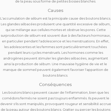
de la peau sous forme de
petites bosses blanches
.
Causes
L'
accumulation de sébum
est la principale cause des boutons blancs.
Les glandes sébacées produisent une quantité excessive de sébum,
qui se mélange aux cellules mortes et obstrue les pores. Cette
surproduction de sébum est souvent due à des
facteurs hormonaux
,
en particulier pendant l'adolescence et les menstruations. En effet,
les adolescentes et les femmes sont particulièrement touchées
pendant leurs cycles menstruels. Les hormones comme les
androgènes peuvent stimuler les glandes sébacées, augmentant
ainsi la production de sébum. Une
mauvaise hygiène de vie
et le
manque de sommeil
peuvent également favoriser l'apparition de
boutons blancs.
Conséquences
Les boutons blancs peuvent causer de l'inflammation, bien que les
comédons fermés ne soient pas toujours enflammés. Ils peuvent le
devenir s'ils sont manipulés, provoquant
rougeur et sensibilité accrue
de la peau
autour des boutons blancs. Gratter ou percer les boutons