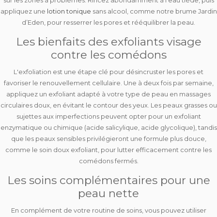
sur les zones à problèmes. Rincez abondamment à l'eau tiède, puis
appliquez une
lotion tonique
sans alcool, comme notre brume Jardin
d’Eden, pour resserrer les pores et rééquilibrer la peau.
Les bienfaits des exfoliants visage
contre les comédons
L'
exfoliation
est une étape clé pour désincruster les pores et
favoriser le renouvellement cellulaire. Une à deux fois par semaine,
appliquez un exfoliant adapté à votre type de peau en massages
circulaires doux, en évitant le contour des yeux. Les peaux grasses ou
sujettes aux imperfections peuvent opter pour un
exfoliant
enzymatique ou chimique
(acide salicylique, acide glycolique), tandis
que les peaux sensibles privilégieront une
formule plus douce
,
comme le soin doux exfoliant, pour lutter efficacement contre les
comédons fermés.
Les soins complémentaires pour une
peau nette
En complément de votre routine de soins, vous pouvez utiliser