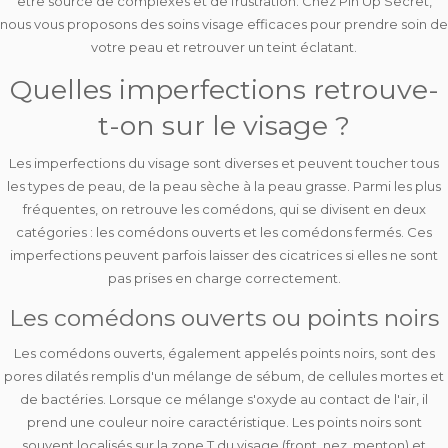
être source de complexes et de frustration. Chez Pin Up Secret,
nous vous proposons des
soins visage
efficaces pour prendre soin de
votre peau et retrouver un teint éclatant.
Quelles imperfections retrouve-
t-on sur le visage ?
Les
imperfections
du visage sont diverses et peuvent toucher tous
les types de peau, de la peau sèche à la peau grasse. Parmi les plus
fréquentes, on retrouve les
comédons
, qui se divisent en deux
catégories : les
comédons ouverts
et les
comédons fermés
. Ces
imperfections peuvent parfois laisser des cicatrices si elles ne sont
pas prises en charge correctement.
Les comédons ouverts ou points noirs
Les comédons ouverts, également appelés
points noirs
, sont des
pores dilatés remplis d'un mélange de sébum, de cellules mortes et
de bactéries. Lorsque ce mélange s'oxyde au contact de l'air, il
prend une couleur noire caractéristique. Les points noirs sont
souvent localisés sur la
zone T
du visage (front, nez, menton) et