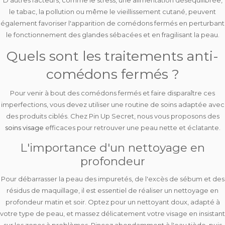
D'autres facteurs, comme le
stress
, une
alimentation déséquilibrée
,
le
tabac
, la
pollution
ou même le
vieillissement cutané
, peuvent
également favoriser l'apparition de comédons fermés en perturbant
le fonctionnement des glandes sébacées et en fragilisant la peau.
Quels sont les traitements anti-
comédons fermés ?
Pour venir à bout des comédons fermés et faire disparaître ces
imperfections, vous devez utiliser une
routine de soins adaptée
avec
des
produits ciblés
. Chez Pin Up Secret, nous vous proposons des
soins visage
efficaces pour retrouver une peau nette et éclatante.
L'importance d'un nettoyage en
profondeur
Pour débarrasser la peau des impuretés, de l'excès de sébum et des
résidus de maquillage, il est essentiel de réaliser un
nettoyage en
profondeur
matin et soir. Optez pour un nettoyant doux, adapté à
votre type de peau, et massez délicatement votre visage en insistant