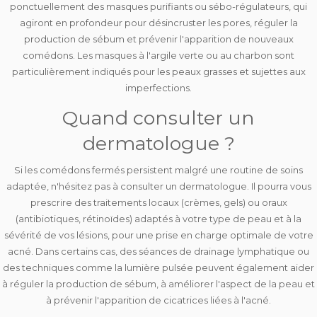
ponctuellement des
masques purifiants
ou sébo-régulateurs, qui
agiront en profondeur
pour désincruster les pores, réguler la
production de sébum et prévenir l'apparition de nouveaux
comédons. Les masques à l'argile verte ou au charbon sont
particulièrement indiqués pour les peaux grasses et sujettes aux
imperfections.
Quand consulter un
dermatologue ?
Si les comédons fermés persistent malgré une routine de soins
adaptée, n'hésitez pas à
consulter un dermatologue
. Il pourra vous
prescrire des
traitements locaux
(crèmes, gels) ou
oraux
(antibiotiques, rétinoïdes) adaptés à votre type de peau et à la
sévérité de vos lésions, pour une prise en charge optimale de votre
acné. Dans certains cas, des séances de drainage lymphatique ou
des techniques comme la lumière pulsée peuvent également aider
à
réguler
la production de sébum, à
améliorer
l'aspect de la peau et
à
prévenir
l'apparition de cicatrices liées à l'acné.