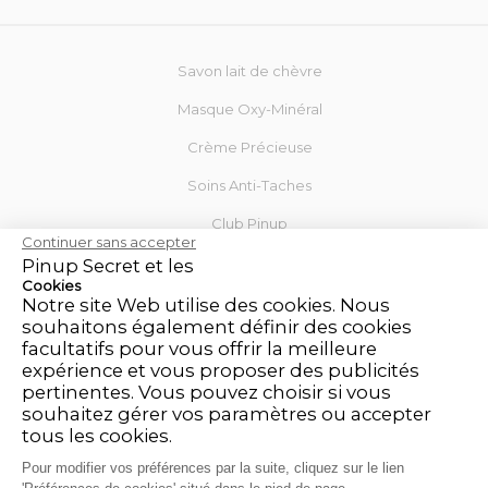
Savon lait de chèvre
Masque Oxy-Minéral
Crème Précieuse
Soins Anti-Taches
Club Pinup
Continuer sans accepter
Blog
Pinup Secret et les
Cookies
Notre site Web utilise des cookies. Nous
Mon Compte
souhaitons également définir des cookies
facultatifs pour vous offrir la meilleure
Contactez-nous
expérience et vous proposer des publicités
Mentions légales
pertinentes. Vous pouvez choisir si vous
souhaitez gérer vos paramètres ou accepter
CGV
tous les cookies.
Politique de retour et de remboursement
Pour modifier vos préférences par la suite, cliquez sur le lien