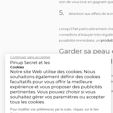
soin de vous tout en gagnant que
5.
Attention aux effets de la tr
Lorsqu’il fait particulièrement ch
conseillons d’essuyer très réguli
possibilité immédiate, un
produit
Garder sa peau 
Continuer sans accepter
canicule : une 
Pinup Secret et les
Cookies
Notre site Web utilise des cookies. Nous
Comme souvent dans le domaine
souhaitons également définir des cookies
chaud
, surtout à un niveau inte
facultatifs pour vous offrir la meilleure
expérience et vous proposer des publicités
Mais nous sommes là pour vous a
pertinentes. Vous pouvez choisir si vous
souhaitez gérer vos paramètres ou accepter
maintenant !
tous les cookies.
Pour modifier vos préférences par la suite, cliquez sur le lien