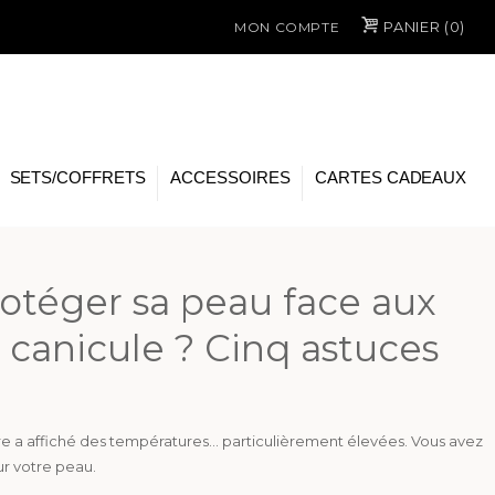
PANIER (
0
)
MON COMPTE
SETS/COFFRETS
ACCESSOIRES
CARTES CADEAUX
téger sa peau face aux
canicule ? Cinq astuces
e a affiché des températures… particulièrement élevées. Vous avez
r votre peau.