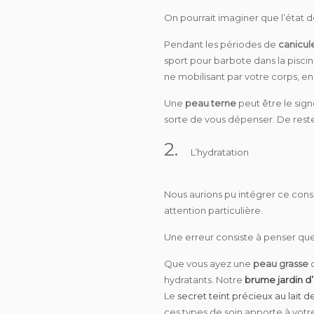
On pourrait imaginer que l’état 
Pendant les périodes de
canicul
sport pour barbote dans la piscin
ne mobilisant par votre corps, en v
Une
peau terne
peut être le sig
sorte de vous
dépenser
. De rest
2.
L’hydratation
Nous aurions pu intégrer ce co
attention particulière.
Une erreur consiste à penser que
Que vous ayez une
peau grasse
hydratants. Notre
brume jardin d
Le
secret teint précieux au lait 
ces types de soin apporte à votr