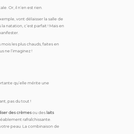
e. Or, il n’en est rien.
 exemple, vont délaisser la salle de
 natation, c’est parfait ! Mais en
manifester.
mois les plus chauds, faites en
s ne l’imaginez !
ortante qu’elle mérite une
nt, pas du tout !
iliser des crèmes
ou des
laits
réablement rafraîchissante.
e votre peau. La combinaison de