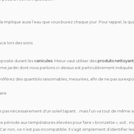
ela implique aussi l’eau que vous buvez chaque jour. Pour rappel, la qua
ce lors des soins
xposée durant les
canicules
. Mieux vaut utiliser des
produits nettoyan
 brume jardin dont nous parlions ci-dessus est particulièrement indiquée 
préférez des quantités raisonnables, mesurées, afin de ne pas surexp
aire
e pas
nécessairement
d’un soleil tapant… mais l’un va tout de même s
te période aux températures élevées pour faire « bronzette », soit ; m
 Car non, ce n’est pas incompatible. Il s’agit simplement d’identifier l