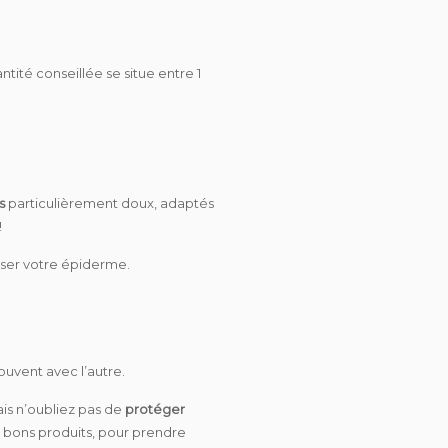
ntité conseillée se situe entre 1
ts
particulièrement doux, adaptés
!
oser votre épiderme.
ouvent avec l’autre.
ais n’oubliez pas de
protéger
es bons produits, pour prendre