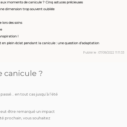
aux moments de canicule ? Cinq astuces précieuses
une dimension trop souvent oubliée
lors des soins
re
nspiration !
 en plein éclat pendant la canicule : une question d’adaptation
Publié le : 07/09/2022 11:11:33
 canicule ?
passé… en tout cas jusqu’à l’été
 peut-être remarqué un impact
été prochain, vous souhaitez