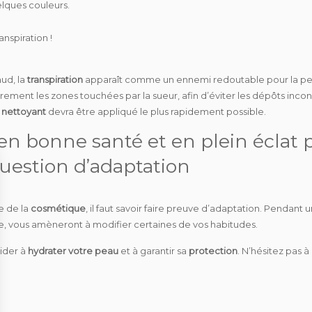
lques couleurs.
anspiration !
aud, la
transpiration
apparaît comme un ennemi redoutable pour la pea
èrement les zones touchées par la sueur, afin d’éviter les dépôts incon
 nettoyant
devra être appliqué le plus rapidement possible.
en bonne santé et en plein éclat 
question d’adaptation
 de la
cosmétique
, il faut savoir faire preuve d’adaptation. Penda
nse, vous amèneront à modifier certaines de vos habitudes.
ider à
hydrater votre peau
et à garantir sa
protection
. N’hésitez pas 