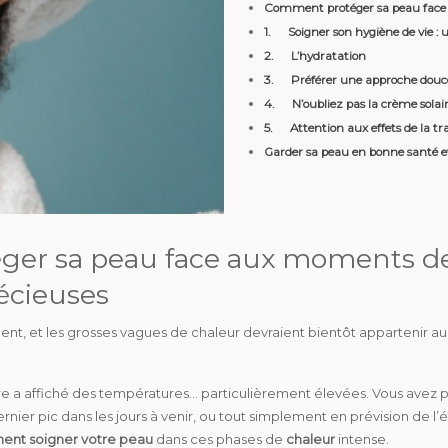
Comment protéger sa peau face 
1. Soigner son hygiène de vie : 
2. L’hydratation
3. Préférer une approche douce 
4. N’oubliez pas la crème solai
5. Attention aux effets de la tra
Garder sa peau en bonne santé et
er sa peau face aux moments de
écieuses
nt, et les grosses vagues de chaleur devraient bientôt appartenir au 
e a affiché des températures… particulièrement élevées. Vous avez
ernier
pic
dans les jours à venir, ou tout simplement en prévision de l’
nt soigner votre peau
dans ces phases de
chaleur
intense.