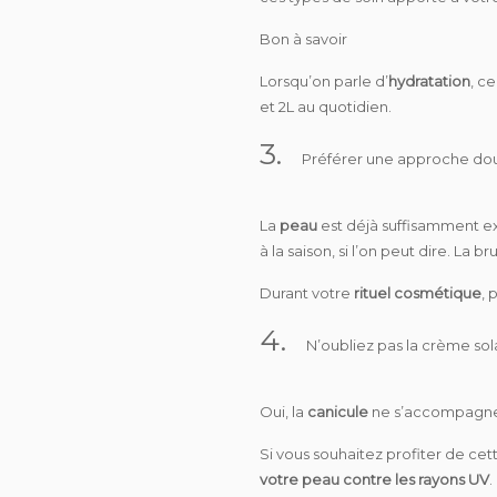
Bon à savoir
Lorsqu’on parle d’
hydratation
, c
et 2L au quotidien.
3.
Préférer une approche dou
La
peau
est déjà suffisamment e
à la saison, si l’on peut dire. La
Durant votre
rituel cosmétique
, 
4.
N’oubliez pas la crème sol
Oui, la
canicule
ne s’accompagn
Si vous souhaitez profiter de cet
votre peau contre les rayons UV
.