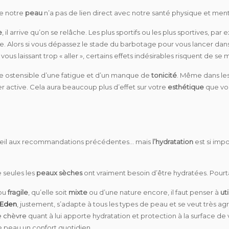
de notre
peau
n’a pas de lien direct avec notre santé physique et mental
e
, il arrive qu’on se relâche. Les plus sportifs ou les plus sportives, par
e. Alors si vous dépassez le stade du barbotage pour vous lancer dans la
ous laissant trop « aller », certains effets indésirables risquent de se 
ne ostensible d’une fatigue et d’un manque de
tonicité
. Même dans les 
er active. Cela aura beaucoup plus d’effet sur votre
esthétique
que vou
nseil aux recommandations précédentes… mais
l’hydratation
est si imp
 seules les
peaux sèches
ont vraiment besoin d’être hydratées. Pourta
ou
fragile
, qu’elle soit
mixte
ou d’une nature encore, il faut penser à
ut
’Eden
, justement, s’adapte à tous les types de peau et se veut très ag
de chèvre
quant à lui apporte hydratation et protection à la surface d
e peau un confort quotidien.