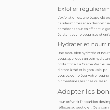
Exfolier régulièrem
L’
exfoliation
est une étape clé pou
cellules mortes et en désobstruan
comédons, tout en
affinant
le gr
éclatant et une peau lisse et uni
Hydrater et nourri
Une peau bien
hydratée
et
nourr
peau, appliquez un soin hydratant
protectrice
. La Crème Précieuse 
d’arbre à thé et la gotu kola, po
pouvez compléter votre routine 
pigmentaires, les rides ou les ro
Adopter les bons
Pour prévenir l’apparition des i
réflexes
au quotidien. Cela com