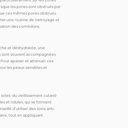
rsque les pores sont obstrués par
orsque ces mêmes pores obstrués
pter une routine de
nettoyage
et
ormation des comédons.
he et déshydratée, une
tions sont souvent accompagnées
. Pour apaiser et atténuer ces
our les peaux sensibles et
soleil, du vieillissement cutané
des
et
ridules
, qui se forment
illé d’utiliser des soins anti-
aire, tout en appliquant