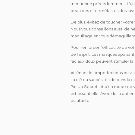
mentionné précédemment. L'
ut
peau des effets néfastes des rayo
De plus,
évitez de toucher votre
Nous vous conseillons aussi de
ne
maquillage
en vous démaquillan
Pour renforcer l'efficacité de vot
de l'esprit. Les masques apaisan
faciaux doux peuvent stimuler la 
Atténuer les imperfections du v
La clé du succès réside dans la 
Pin Up Secret, et d'un mode de vi
est essentielle. Avec de la patie
éclatante.