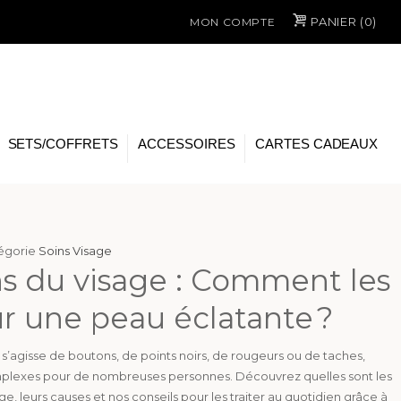
PANIER (
0
)
MON COMPTE
SETS/COFFRETS
ACCESSOIRES
CARTES CADEAUX
tégorie
Soins Visage
s du visage : Comment les
r une peau éclatante ?
l s’agisse de boutons, de points noirs, de rougeurs ou de taches,
plexes pour de nombreuses personnes. Découvrez quelles sont les
e, leurs causes et nos conseils pour les traiter au quotidien grâce à