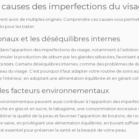
s causes des imperfections du visa
vent avoir de
multiples origines
. Comprendre ces causes vous permett
és pour les traiter.
naux et les déséquilibres internes
 dans l’apparition des imperfections du visage, notamment à l’adoles
muler la production de sébum par les glandes sébacées, favorisant ain
s noirs
. Certains
déséquilibres internes
, comme des problèmes de dig
au du visage. C’est pourquoi il faut adapter votre routine de soins au
 l’intérieur, en adoptant une alimentation équilibrée et en gérant votr
 les facteurs environnementaux
environnementaux
peuvent aussi contribuer à l’apparition des imperfe
iche en gras et en sucre, le tabagisme, une consommation excessive d
ltérer la qualité de la peau et favoriser l’apparition de boutons, de ro
ie saine
, en privilégiant une alimentation équilibrée, en buvant suff
 est essentiel pour préserver la santé et la beauté de votre peau.