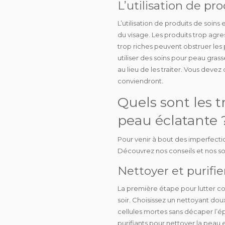
L’utilisation de pr
L’utilisation de
produits de soins 
du visage. Les produits trop agre
trop riches peuvent obstruer les 
utiliser des soins pour peau gra
au lieu de les traiter. Vous dev
conviendront.
Quels sont les 
peau éclatante 
Pour venir à bout des imperfectio
Découvrez nos conseils et nos so
Nettoyer et purifi
La première étape pour lutter co
soir. Choisissez un nettoyant do
cellules mortes sans décaper l’é
purifiants pour nettoyer la peau