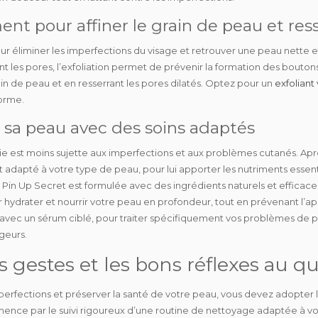
ent pour affiner le grain de peau et ress
r éliminer les imperfections du visage et retrouver une peau nette et
t les pores, l’exfoliation permet de
prévenir
la formation des boutons,
ain de peau et en
resserrant
les pores dilatés. Optez pour un
exfoliant
forme.
r sa peau avec des soins adaptés
ie
est moins sujette aux imperfections et aux problèmes cutanés. Aprè
 adapté à votre type de peau, pour lui apporter les nutriments essent
Pin Up Secret est formulée avec des ingrédients naturels et efficaces
ur hydrater et nourrir votre peau en profondeur, tout en prévenant l’a
avec un sérum ciblé, pour traiter spécifiquement vos problèmes de
ugeurs.
 gestes et les bons réflexes au q
mperfections et préserver la santé de votre peau, vous devez adopter 
mence par le
suivi rigoureux d’une routine de nettoyage adaptée
à v