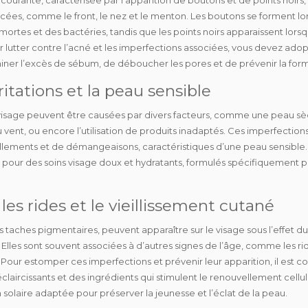
cées, comme le front, le nez et le menton. Les boutons se forment lo
s mortes et des bactéries, tandis que les points noirs apparaissent l
ur lutter contre l’acné et les imperfections associées, vous devez ado
iminer l’excès de sébum, de déboucher les pores et de prévenir la f
ritations et la peau sensible
isage peuvent être causées par
divers facteurs
, comme une peau sèc
 au vent, ou encore l’utilisation de produits inadaptés. Ces imperfec
raillements et de démangeaisons
, caractéristiques d’une peau sensible
r pour des soins visage doux et hydratants, formulés spécifiquement p
les rides et le vieillissement cutané
s taches pigmentaires, peuvent apparaître sur le visage sous l’effet du 
les sont souvent associées à d’autres signes de l’âge, comme les
ri
ur estomper ces imperfections et prévenir leur apparition, il est conse
éclaircissants et des ingrédients qui stimulent le renouvellement cellul
olaire adaptée pour préserver la jeunesse et l’éclat de la peau.