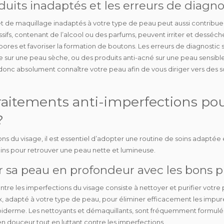
oduits inadaptés et les erreurs de diagno
et de maquillage inadaptés
à votre type de peau peut aussi contribuer
ssifs, contenant de l’alcool ou des parfums, peuvent irriter et desséche
pores et favoriser la formation de boutons. Les
erreurs de diagnostic
s
sse sur une peau sèche, ou des produits anti-acné sur une peau sensibl
ez donc absolument
connaître votre peau
afin de vous diriger vers des
s
traitements anti-imperfections po
?
ns du visage, il est essentiel d’adopter une routine de soins adaptée 
ins pour retrouver une peau nette et lumineuse.
er sa peau en profondeur avec les bons p
ntre les imperfections du visage consiste à
nettoyer
et
purifier
votre 
ux, adapté à votre type de peau, pour éliminer efficacement les impur
piderme. Les nettoyants et démaquillants, sont fréquemment formulés 
en douceur
tout en luttant contre les imperfections.