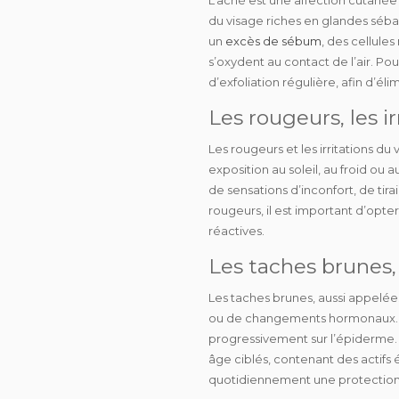
du visage riches en glandes séba
un
excès de sébum
, des cellule
s’oxydent au contact de l’air. Po
d’
exfoliation
régulière, afin d’él
Les rougeurs, les ir
Les
rougeurs
et les
irritations
du v
exposition au soleil, au froid ou
de
sensations d’inconfort, de ti
rougeurs, il est important d’opte
réactives.
Les taches brunes, 
Les
taches brunes
, aussi appelée
ou de changements hormonaux. El
progressivement sur l’épiderme. Po
âge ciblés, contenant des actifs 
quotidiennement une protection s