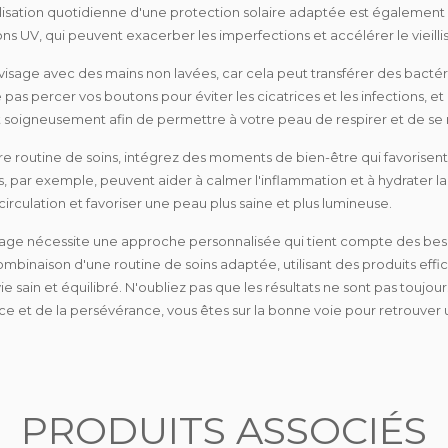
ilisation quotidienne d'une protection solaire adaptée
est également 
ns UV, qui peuvent exacerber les imperfections et accélérer le vieill
 visage avec des mains non lavées
, car cela peut transférer des bacté
 pas percer vos boutons
pour éviter les cicatrices et les infections, e
t soigneusement
afin de permettre à votre peau de respirer et de se 
re routine de soins,
intégrez des moments de bien-être
qui favorisent
ts, par exemple, peuvent aider à calmer l'inflammation et à hydrater 
circulation et favoriser une peau plus saine et plus lumineuse.
isage nécessite une approche personnalisée qui tient compte des bes
combinaison d'une routine de soins adaptée, utilisant des produits 
e sain et équilibré. N'oubliez pas que les résultats ne sont pas toujou
nce et de la persévérance, vous êtes sur la bonne voie pour retrouver 
PRODUITS ASSOCIÉS