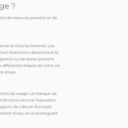
ge ?
ra de mieux les prévenir et de
cence et chez les femmes. Les
si l’obstruction des pores et la
estion ou de stress, peuvent
x différentes étapes de votre vie
e stress.
ctions du visage. Le manque de
’alcool ou encore l’exposition
ugeurs, de rides et d’un teint
isamment d’eau, en se protégeant