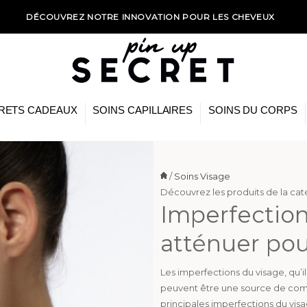
NOUVEAU PAIEMENT EN 3X SANS FRAIS*
RETS CADEAUX
SOINS CAPILLAIRES
SOINS DU CORPS
/
Soins Visage
Découvrez les produits de la ca
Imperfection
atténuer pou
Les imperfections du visage, qu’i
peuvent être une source de com
principales imperfections du visag