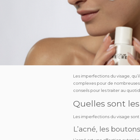
Les
imperfections du visage
, qu’
complexes pour de nombreuses pe
conseils
pour les traiter au quot
Quelles sont les
Les imperfections du visage son
L’acné, les boutons
L’
acné
est une affection cutanée 