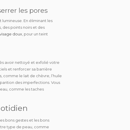
errer les pores
 lumineuse. En éliminant les
 des points noirs et des
 visage doux
, pour un teint
s avoir nettoyé et exfolié votre
iels et
renforcer sa barrière
, comme le lait de chèvre, l’huile
pparition des imperfections. Vous
 peau, comme les taches
uotidien
les
bons gestes
et les
bons
otre type de peau, comme