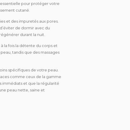
essentielle pour protéger votre
issement cutané.
ries et des impuretés aux pores.
t d’éviter de dormir avec du
régénérer durant la nuit.
 à la fois la détente du corps et
la peau, tandis que des massages
oins spécifiques de votre peau.
efficaces comme ceux de la gamme
rs immédiats et que la régularité
une peau nette, saine et