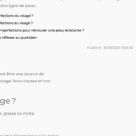
otre type de peau.
rfections du visage ?
fections du visage ?
imperfections pour retrouver une peau éclatante ?
s réflexes au quotidien
Publié le : 16/05/2024 15:06:32
vent être une source de
isage, leurs
causes
et nos
age ?
e, grasse ou mixte.
 particulièrement sur les zones