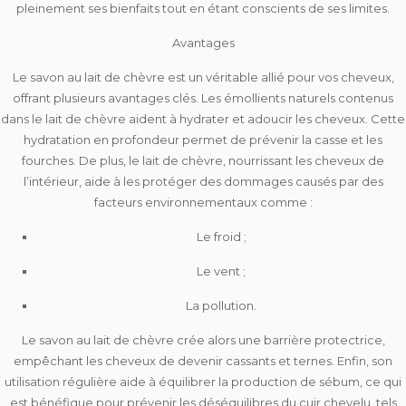
pleinement ses bienfaits tout en étant conscients de ses limites.
Avantages
Le savon au lait de chèvre est un véritable allié pour vos cheveux,
offrant plusieurs avantages clés. Les émollients naturels contenus
dans le lait de chèvre aident à
hydrater et adoucir les cheveux
. Cette
hydratation en profondeur permet de
prévenir la casse et les
fourches
. De plus, le lait de chèvre, nourrissant les cheveux de
l’intérieur, aide à les protéger des dommages causés par des
facteurs environnementaux comme :
Le froid ;
Le vent ;
La pollution.
Le savon au lait de chèvre crée alors une
barrière protectrice
,
empêchant les cheveux de devenir cassants et ternes. Enfin, son
utilisation régulière aide à
équilibrer la production de sébum
, ce qui
est bénéfique pour prévenir les déséquilibres du cuir chevelu, tels