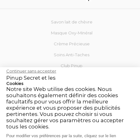
Savon lait de chèvre
Masque Oxy-Minéral
Crème Précieuse
Soins Anti-Taches
Club Pinup
Continuer sans accepter
Blog
Pinup Secret et les
Cookies
Notre site Web utilise des cookies. Nous
Mon Compte
souhaitons également définir des cookies
facultatifs pour vous offrir la meilleure
Contactez-nous
expérience et vous proposer des publicités
Mentions légales
pertinentes. Vous pouvez choisir si vous
souhaitez gérer vos paramètres ou accepter
CGV
tous les cookies.
Politique de retour et de remboursement
Pour modifier vos préférences par la suite, cliquez sur le lien