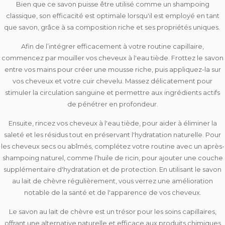
Bien que ce savon puisse être utilisé comme un shampoing
classique,
son
efficacité est optimale lorsqu'il est employé en tant
que savon
, grâce à sa composition riche et ses propriétés uniques.
Afin de l’intégrer efficacement à votre routine capillaire,
commencez par
mouiller vos cheveux à l'eau tiède
. Frottez le savon
entre vos mains pour créer une mousse riche, puis appliquez-la sur
vos cheveux et votre cuir chevelu. Massez délicatement pour
stimuler la circulation sanguine
et permettre aux ingrédients actifs
de pénétrer en profondeur
.
Ensuite,
rincez vos cheveux à l'eau tiède
, pour aider à éliminer la
saleté et les résidus tout en préservant l'hydratation naturelle. Pour
les cheveux secs ou abîmés, complétez votre routine avec un
après-
shampoing naturel
, comme l’huile de ricin, pour ajouter une couche
supplémentaire d'hydratation et de protection. En utilisant le savon
au lait de chèvre régulièrement, vous verrez une
amélioration
notable de la santé et de l'apparence de vos cheveux
.
Le savon au lait de chèvre est un trésor pour les soins capillaires,
offrant une alternative naturelle et efficace aux produits chimiques