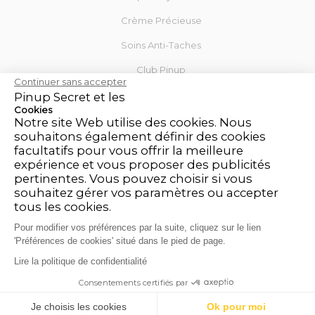
Crème Précieuse
Soins Anti-Taches
Club Pinup
Continuer sans accepter
Blog
Pinup Secret et les
Cookies
Notre site Web utilise des cookies. Nous
Mon Compte
souhaitons également définir des cookies
facultatifs pour vous offrir la meilleure
Contactez-nous
expérience et vous proposer des publicités
Mentions légales
pertinentes. Vous pouvez choisir si vous
souhaitez gérer vos paramètres ou accepter
CGV
tous les cookies.
Politique de retour et de remboursement
Pour modifier vos préférences par la suite, cliquez sur le lien
'Préférences de cookies' situé dans le pied de page.
Charte pour la protection des données personnelles
Lire la politique de confidentialité
Consentements certifiés par
Marchand approuvé par la Société des Avis Garantis,
cliquez
ici pour vérifier l'attestation
.
9.3
/10 (81488 avis)
Je choisis les cookies
Ok pour moi
★★★★★