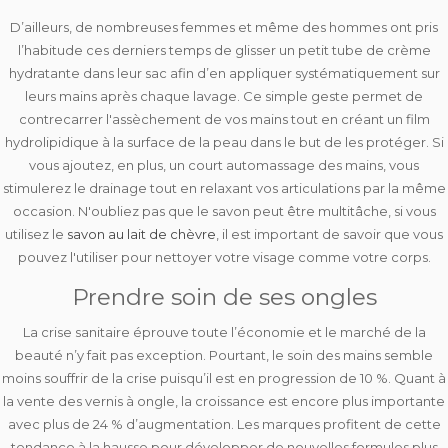
D’ailleurs, de nombreuses femmes et même des hommes ont pris
l’habitude ces derniers temps de glisser un petit tube de crème
hydratante dans leur sac afin d’en appliquer systématiquement sur
leurs mains après chaque lavage. Ce simple geste permet de
contrecarrer l'assèchement de vos mains tout en créant un film
hydrolipidique à la surface de la peau dans le but de les protéger. Si
vous ajoutez, en plus, un court automassage des mains, vous
stimulerez le drainage tout en relaxant vos articulations par la même
occasion. N'oubliez pas que le savon peut être multitâche, si vous
utilisez le
savon au lait de chèvre
, il est important de savoir que vous
pouvez l'utiliser pour nettoyer votre visage comme votre corps.
Prendre soin de ses ongles
La crise sanitaire éprouve toute l’économie et le marché de la
beauté n’y fait pas exception. Pourtant, le soin des mains semble
moins souffrir de la crise puisqu’il est en progression de 10 %. Quant à
la vente des vernis à ongle, la croissance est encore plus importante
avec plus de 24 % d’augmentation. Les marques profitent de cette
tendance à la hausse pour développer de nouvelles formules plus