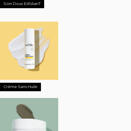
Soin Doux ExfolianT
Crème Sans Huile