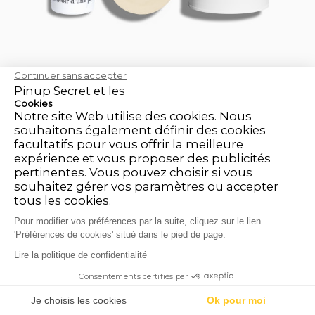
(7519 avi
Continuer sans accepter
Pinup Secret et les
Set Visage Mini
Cookies
Notre site Web utilise des cookies. Nous
Soin minimaliste pour une peau saine
souhaitons également définir des cookies
facultatifs pour vous offrir la meilleure
expérience et vous proposer des publicités
pertinentes. Vous pouvez choisir si vous
souhaitez gérer vos paramètres ou accepter
51,00 €
54,80 €
tous les cookies.
AJOUTER AU PANIER
Pour modifier vos préférences par la suite, cliquez sur le lien
'Préférences de cookies' situé dans le pied de page.
Lire la politique de confidentialité
Consentements certifiés par
9.3
/10 (81479 avis)
Je choisis les cookies
Ok pour moi
★★★★★