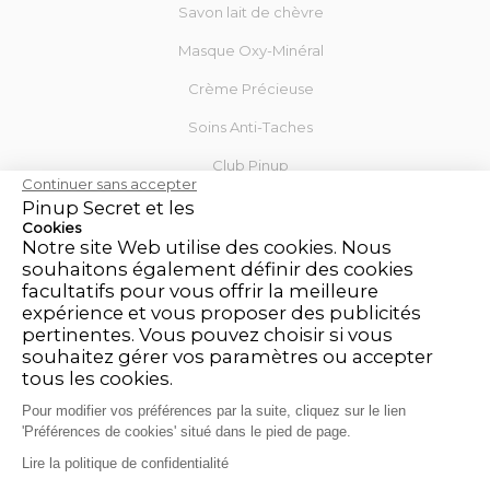
Savon lait de chèvre
Masque Oxy-Minéral
Crème Précieuse
Soins Anti-Taches
Club Pinup
Continuer sans accepter
Blog
Pinup Secret et les
Cookies
Notre site Web utilise des cookies. Nous
Mon Compte
souhaitons également définir des cookies
facultatifs pour vous offrir la meilleure
Contactez-nous
expérience et vous proposer des publicités
Mentions légales
pertinentes. Vous pouvez choisir si vous
souhaitez gérer vos paramètres ou accepter
CGV
tous les cookies.
Politique de retour et de remboursement
Pour modifier vos préférences par la suite, cliquez sur le lien
'Préférences de cookies' situé dans le pied de page.
Charte pour la protection des données personnelles
Lire la politique de confidentialité