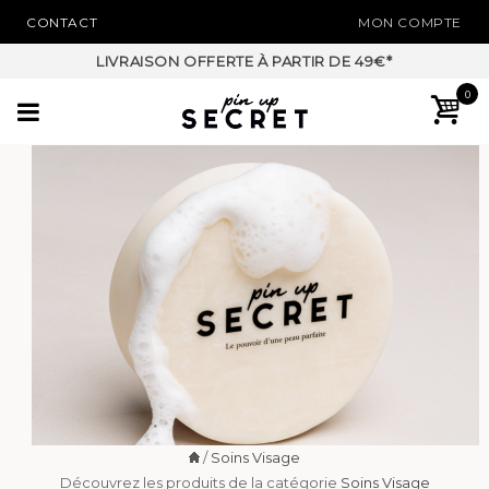
CONTACT
MON COMPTE
NOUVEAU PAIEMENT EN 3X SANS FRAIS*
0
/
Soins Visage
Découvrez les produits de la catégorie
Soins Visage