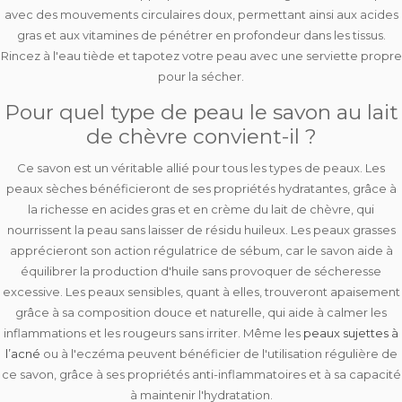
avec des
mouvements circulaires doux
, permettant ainsi aux acides
gras et aux vitamines de pénétrer en profondeur dans les tissus.
Rincez à l'eau tiède et tapotez votre peau avec une serviette propre
pour la sécher.
Pour quel type de peau le savon au lait
de chèvre convient-il ?
Ce savon est un véritable allié pour tous les types de peaux. Les
peaux sèches
bénéficieront de ses
propriétés hydratantes
, grâce à
la richesse en acides gras et en crème du lait de chèvre, qui
nourrissent la peau sans laisser de résidu huileux. Les
peaux grasses
apprécieront son
action régulatrice de sébum
, car le savon aide à
équilibrer la production d'huile sans provoquer de sécheresse
excessive. Les
peaux sensibles
, quant à elles,
trouveront apaisement
grâce à sa composition douce et naturelle, qui aide à calmer les
inflammations et les rougeurs sans irriter. Même les
peaux sujettes à
l’acné
ou à l'eczéma
peuvent bénéficier de l'utilisation régulière de
ce savon, grâce à ses propriétés anti-inflammatoires et à sa capacité
à maintenir l'hydratation.