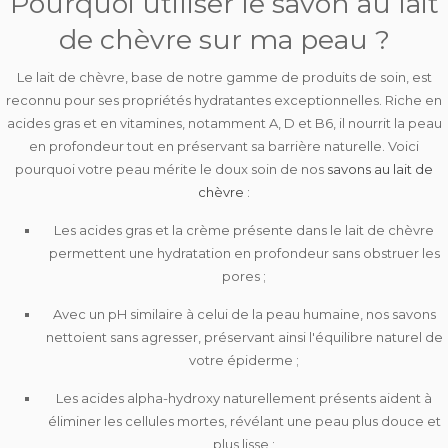
Pourquoi utiliser le savon au lait
de chèvre sur ma peau ?
Le lait de chèvre, base de notre gamme de produits de soin, est
reconnu pour ses
propriétés hydratantes
exceptionnelles. Riche en
acides gras et en vitamines, notamment A, D et B6, il nourrit la peau
en profondeur tout en préservant sa barrière naturelle. Voici
pourquoi votre peau mérite le doux soin de nos
savons au lait de
chèvre
:
Les acides gras et la crème
présente dans le lait de chèvre
permettent une hydratation en profondeur sans obstruer les
pores ;
Avec un
pH similaire à celui de la peau humaine
, nos savons
nettoient sans agresser, préservant ainsi l'équilibre naturel de
votre épiderme ;
Les
acides alpha-hydroxy
naturellement présents aident à
éliminer les cellules mortes, révélant une peau plus douce et
plus lisse ;