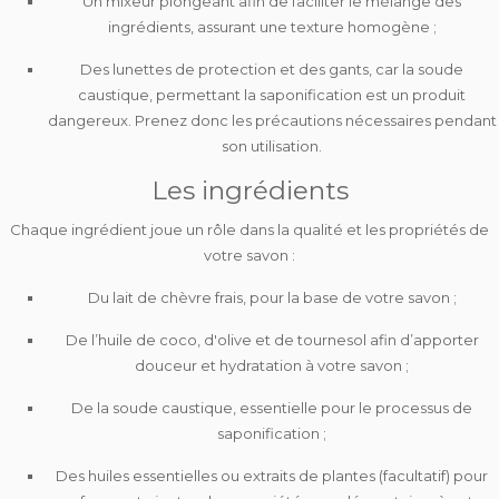
Un
mixeur plongeant
afin de faciliter le mélange des
ingrédients, assurant une texture homogène ;
Des
lunettes de protection et des gants
, car la soude
caustique, permettant la saponification est un produit
dangereux. Prenez donc les précautions nécessaires pendant
son utilisation.
Les ingrédients
Chaque ingrédient joue un rôle dans la qualité et les propriétés de
votre savon :
Du
lait de chèvre frais
, pour la base de votre savon ;
De
l’huile de coco, d'olive et de tournesol
afin d’apporter
douceur et hydratation à votre savon ;
De la
soude caustique
, essentielle pour le processus de
saponification ;
Des
huiles essentielles ou extraits de plantes
(facultatif) pour