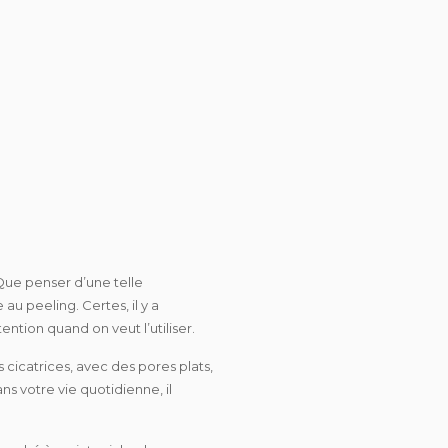
 Que penser d’une telle
u peeling. Certes, il y a
ntion quand on veut l’utiliser.
 cicatrices, avec des pores plats,
ns votre vie quotidienne, il