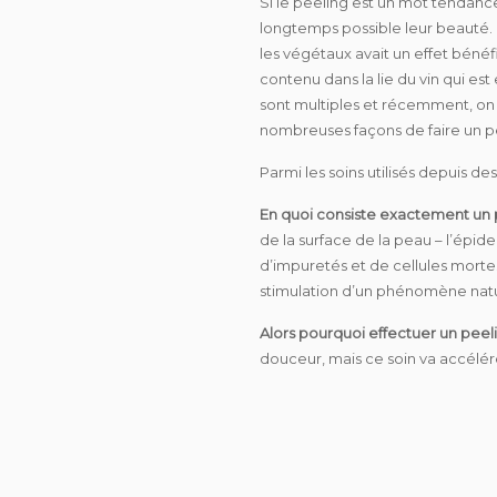
Si le peeling est un mot tendance,
longtemps possible leur beauté. P
les végétaux avait un effet bénéfiq
contenu dans la lie du vin qui es
sont multiples et récemment, on ut
nombreuses façons de faire un pe
Parmi les soins utilisés depuis de
En quoi consiste exactement un 
de la surface de la peau – l’épide
d’impuretés et de cellules morte
stimulation d’un phénomène natur
Alors pourquoi effectuer un peel
douceur, mais ce soin va accélére