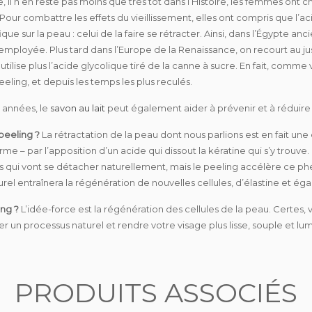
 il n’en reste pas moins que très tôt dans l’Histoire, les femmes ont c
our combattre les effets du vieillissement, elles ont compris que l’aci
ue sur la peau : celui de la faire se rétracter. Ainsi, dans l’Égypte anci
t employée. Plus tard dans l’Europe de la Renaissance, on recourt au ju
ilise plus l’acide glycolique tiré de la canne à sucre. En fait, comme v
eling, et depuis les temps les plus reculés.
s années, le
savon au lait
peut également aider à prévenir et à réduire l
peeling ?
La rétractation de la peau dont nous parlions est en fait un
rme – par l’apposition d’un acide qui dissout la kératine qui s’y trouve.
s qui vont se détacher naturellement, mais le peeling accélère ce p
el entraînera la régénération de nouvelles cellules, d’élastine et é
ing ?
L’idée-force est la régénération des cellules de la peau. Certes, 
r un processus naturel et rendre votre visage plus lisse, souple et lu
PRODUITS ASSOCIÉS