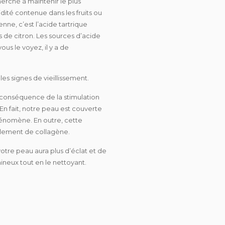
herché à maintenir le plus
dité contenue dans les fruits ou
enne, c’est l’acide tartrique
s de citron. Les sources d’acide
ous le voyez, il y a de
es signes de vieillissement.
e conséquence de la stimulation
 En fait, notre peau est couverte
hénomène. En outre, cette
galement de collagène.
votre peau aura plus d’éclat et de
mineux tout en le nettoyant.