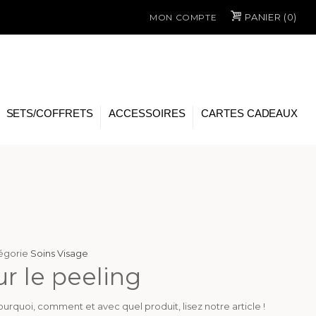
PANIER (
0
)
MON COMPTE
SETS/COFFRETS
ACCESSOIRES
CARTES CADEAUX
tégorie
Soins Visage
ur le peeling
pourquoi, comment et avec quel produit, lisez notre article !